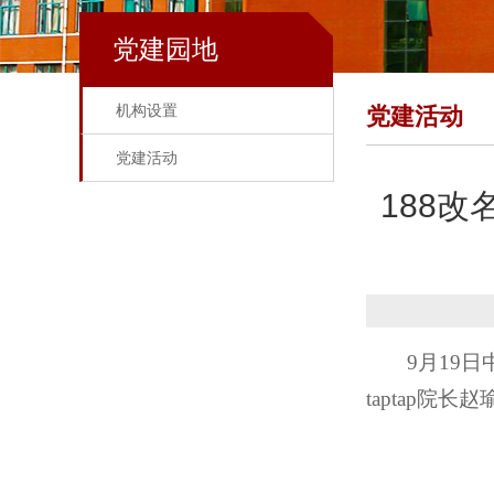
党建园地
机构设置
党建活动
党建活动
188
9月19
taptap院