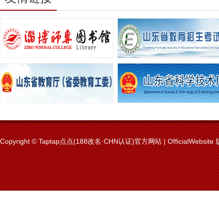
Copyright © Taptap点点(188改名·CHN认证)官方网站 | OfficialWebsit